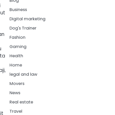
Blog
i
Business
rut
Digital marketing
Dog's Trainer
an
Fashion
Gaming
u
rta
Health
Home
ji,
legal and law
Movers
News
Real estate
Travel
it