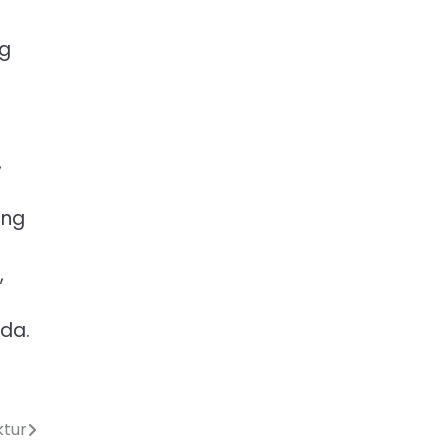
ng
,
ang
,
da.
ktur