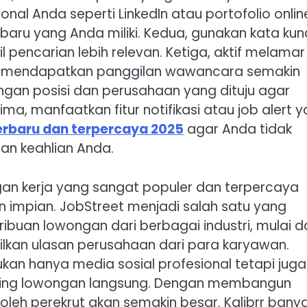
onal Anda seperti LinkedIn atau portofolio onlin
aru yang Anda miliki. Kedua, gunakan kata kun
pencarian lebih relevan. Ketiga, aktif melamar
ng mendapatkan panggilan wawancara semakin
ngan posisi dan perusahaan yang dituju agar
lima, manfaatkan fitur notifikasi atau job alert 
terbaru dan terpercaya 2025
agar Anda tidak
an keahlian Anda.
an kerja yang sangat populer dan terpercaya
impian. JobStreet menjadi salah satu yang
ibuan lowongan dari berbagai industri, mulai da
ilkan ulasan perusahaan dari para karyawan.
ukan hanya media sosial profesional tetapi juga
ing lowongan langsung. Dengan membangun
ik oleh perekrut akan semakin besar. Kalibrr bany