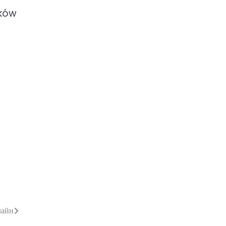
oków
лайн