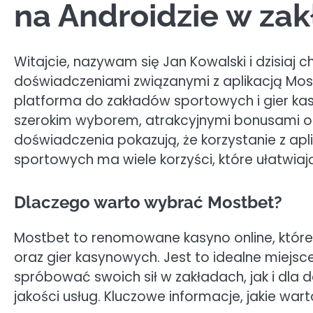
na Androidzie w za
Witajcie, nazywam się Jan Kowalski i dzisiaj 
doświadczeniami związanymi z aplikacją Mos
platforma do zakładów sportowych i gier k
szerokim wyborem, atrakcyjnymi bonusami o
doświadczenia pokazują, że korzystanie z apl
sportowych ma wiele korzyści, które ułatwiaj
Dlaczego warto wybrać Mostbet?
Mostbet to renomowane kasyno online, któr
oraz gier kasynowych. Jest to idealne miejs
spróbować swoich sił w zakładach, jak i dla 
jakości usług. Kluczowe informacje, jakie war