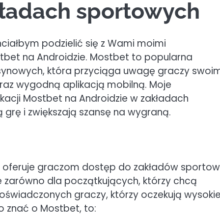
kładach sportowych
chciałbym podzielić się z Wami moimi
tbet na Androidzie. Mostbet to popularna
asynowych, która przyciąga uwagę graczy swoi
raz wygodną aplikacją mobilną. Moje
ikacji Mostbet na Androidzie w zakładach
ą grę i zwiększają szansę na wygraną.
e oferuje graczom dostęp do zakładów sporto
ce zarówno dla początkujących, którzy chcą
doświadczonych graczy, którzy oczekują wysokie
to znać o Mostbet, to: