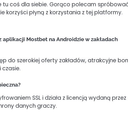
e tu coś dla siebie. Gorąco polecam spróbowa
ie korzyści płyną z korzystania z tej platformy.
a z aplikacji Mostbet na Androidzie w zakładach
ęp do szerokiej oferty zakładów, atrakcyjne bo
 czasie.
pieczna?
yfrowaniem SSL i działa z licencją wydaną przez
hrony danych graczy.