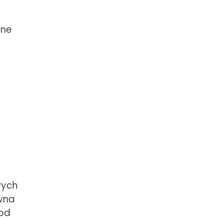
ane
wych
ywna
 od