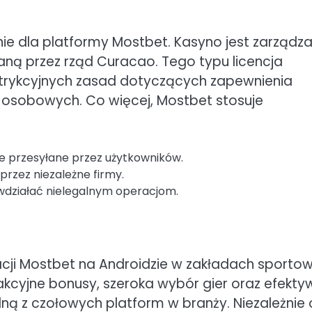
e dla platformy Mostbet. Kasyno jest zarządz
daną przez rząd Curacao. Tego typu licencja
strykcyjnych zasad dotyczących zapewnienia
 osobowych. Co więcej, Mostbet stosuje
ne przesyłane przez użytkowników.
rzez niezależne firmy.
wdziałać nielegalnym operacjom.
kacji Mostbet na Androidzie w zakładach sporto
rakcyjne bonusy, szeroka wybór gier oraz efekt
edną z czołowych platform w branży. Niezależnie