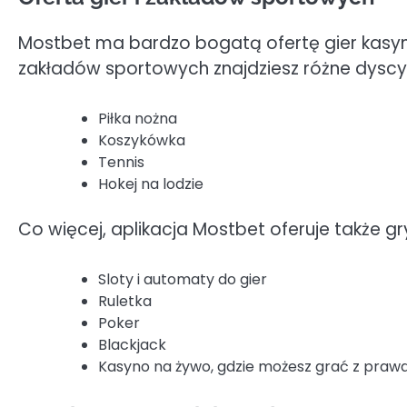
Mostbet ma bardzo bogatą ofertę gier kasy
zakładów sportowych znajdziesz różne dyscyp
Piłka nożna
Koszykówka
Tennis
Hokej na lodzie
Co więcej, aplikacja Mostbet oferuje także gr
Sloty i automaty do gier
Ruletka
Poker
Blackjack
Kasyno na żywo, gdzie możesz grać z praw