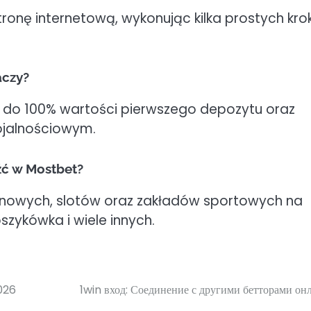
tronę internetową, wykonując kilka prostych kr
aczy?
 do 100% wartości pierwszego depozytu oraz
ojalnościowym.
źć w Mostbet?
synowych, slotów oraz zakładów sportowych na
oszykówka i wiele innych.
026
1win вход: Соединение с другими бетторами он